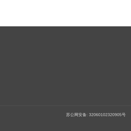
划（南通）有限公司 版权所有
苏公网安备: 32060102320905
号